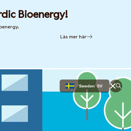
rdic Bioenergy!
ioenergy.
Läs mer här
Sweden
SV