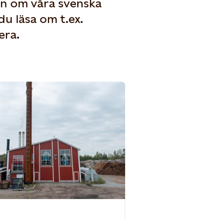
on om våra svenska
u läsa om t.ex.
era.