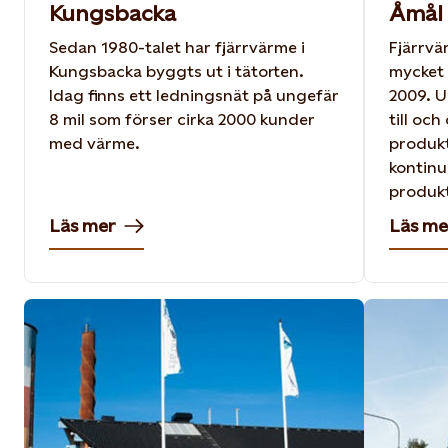
Kungsbacka
Åmål
Sedan 1980-talet har fjärrvärme i
Fjärrvä
Kungsbacka byggts ut i tätorten.
mycket 
Idag finns ett ledningsnät på ungefär
2009. U
8 mil som förser cirka 2000 kunder
till och
med värme.
produk
kontinue
produkt
Läs mer
Läs me