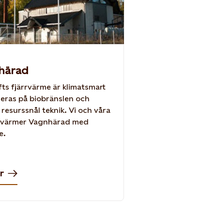
härad
fts fjärrvärme är klimatsmart
eras på biobränslen och
 resurssnål teknik. Vi och våra
 värmer Vagnhärad med
e.
r