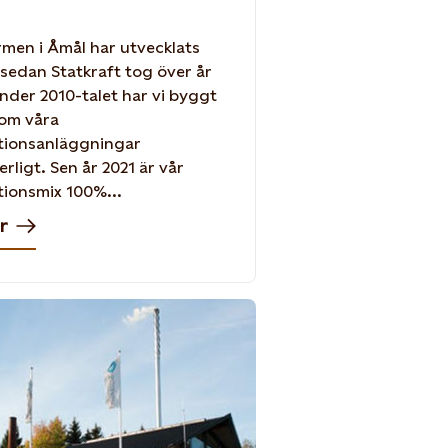
rmen i Åmål har utvecklats
sedan Statkraft tog över år
nder 2010-talet har vi byggt
 om våra
tionsanläggningar
rligt. Sen år 2021 är vår
ionsmix 100%...
r