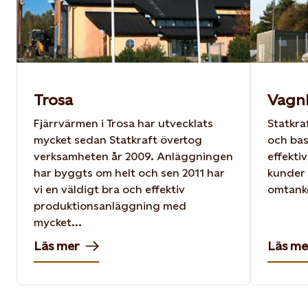
Trosa
Vagn
Fjärrvärmen i Trosa har utvecklats
Statkra
mycket sedan Statkraft övertog
och bas
verksamheten år 2009. Anläggningen
effektiv
har byggts om helt och sen 2011 har
kunder
vi en väldigt bra och effektiv
omtank
produktionsanläggning med
mycket...
Läs mer
Läs me